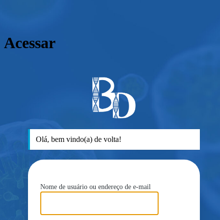
Acessar
ht
Olá, bem vindo(a) de volta!
Nome de usuário ou endereço de e-mail