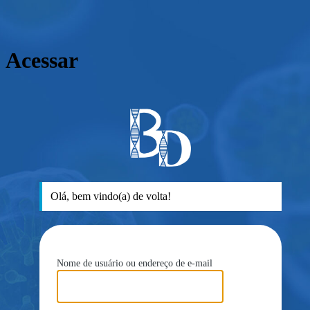
Acessar
ht
Olá, bem vindo(a) de volta!
Nome de usuário ou endereço de e-mail