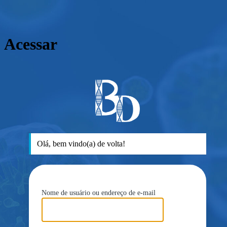
Acessar
ht
Olá, bem vindo(a) de volta!
Nome de usuário ou endereço de e-mail