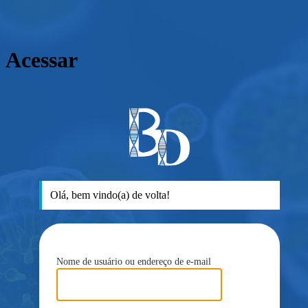
Acessar
ht
Olá, bem vindo(a) de volta!
Nome de usuário ou endereço de e-mail