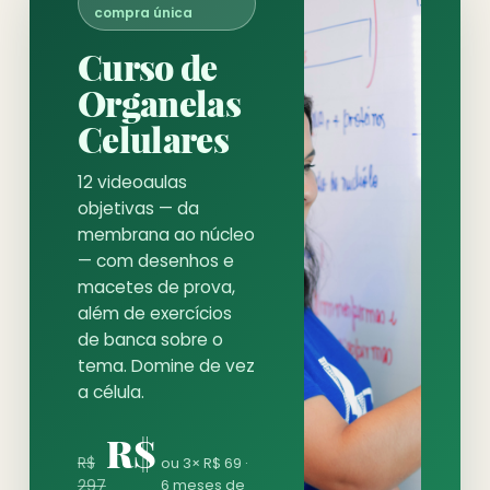
compra única
Curso de
Organelas
Celulares
12 videoaulas
objetivas — da
membrana ao núcleo
— com desenhos e
macetes de prova,
além de exercícios
de banca sobre o
tema. Domine de vez
a célula.
R$
R$
ou 3× R$ 69 ·
297
6 meses de