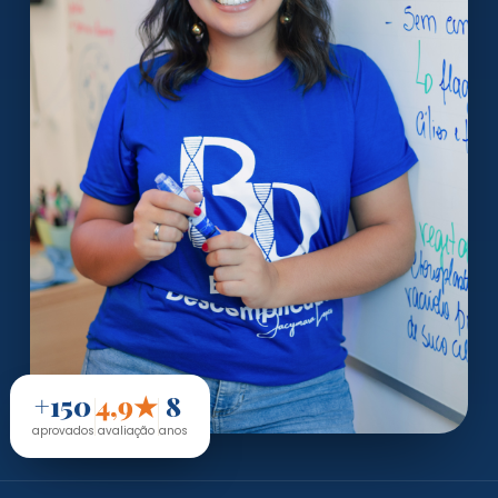
+150
4,9★
8
aprovados
avaliação
anos