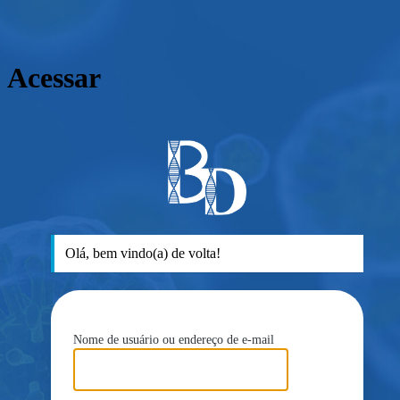
Acessar
ht
Olá, bem vindo(a) de volta!
Nome de usuário ou endereço de e-mail