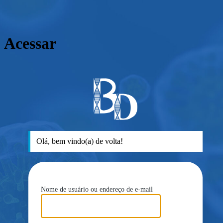
Acessar
ht
Olá, bem vindo(a) de volta!
Nome de usuário ou endereço de e-mail